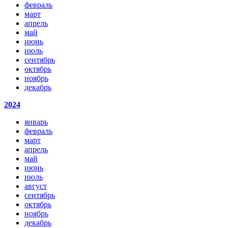
февраль
март
апрель
май
июнь
июль
сентябрь
октябрь
ноябрь
декабрь
2024
январь
февраль
март
апрель
май
июнь
июль
август
сентябрь
октябрь
ноябрь
декабрь