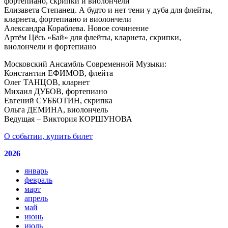
фортепиано, скрипки и виолончели
Елизавета Степанец. А будто и нет тени у дуба для флейты,
кларнета, фортепиано и виолончели
Александра Кораблева. Новое сочинение
Артём Цёсь «Бай» для флейты, кларнета, скрипки,
виолончели и фортепиано
Московский Ансамбль Современной Музыки:
Константин ЕФИМОВ, флейта
Олег ТАНЦОВ, кларнет
Михаил ДУБОВ, фортепиано
Евгений СУББОТИН, скрипка
Ольга ДЕМИНА, виолончель
Ведущая – Виктория КОРШУНОВА
О событии, купить билет
2026
январь
февраль
март
апрель
май
июнь
июль