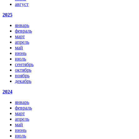
август
2025
январь
февраль
март
апрель
май
июнь
июль
сентябрь
октябрь
ноябрь
декабрь
2024
январь
февраль
март
апрель
май
июнь
июль