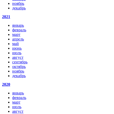
ноябрь
декабрь
2021
январь
февраль
март
апрель
май
июнь
июль
август
сентябрь
октябрь
ноябрь
декабрь
2020
январь
февраль
март
июль
август