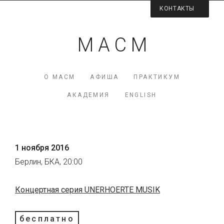
КОНТАКТЫ
Контактная информация
М А С М
Директор МАСМ — Виктория Коршунова
+7 (926) 223-98-77
О МАСМ
АФИША
ПРАКТИКУМ
mcme (at) rambler.ru
АКАДЕМИЯ
ENGLISH
Facebook МАСМ
Мы на карте
1 ноября 2016
Берлин, БКА, 20:00
Концертная серия UNERHOERTE MUSIK
бесплатно