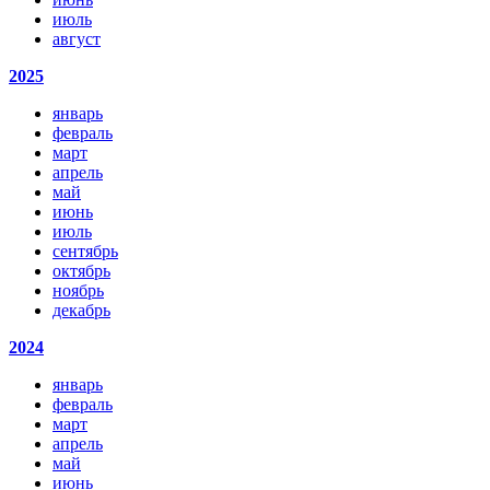
июль
август
2025
январь
февраль
март
апрель
май
июнь
июль
сентябрь
октябрь
ноябрь
декабрь
2024
январь
февраль
март
апрель
май
июнь