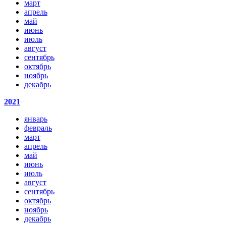
март
апрель
май
июнь
июль
август
сентябрь
октябрь
ноябрь
декабрь
2021
январь
февраль
март
апрель
май
июнь
июль
август
сентябрь
октябрь
ноябрь
декабрь