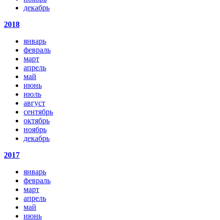
декабрь
2018
январь
февраль
март
апрель
май
июнь
июль
август
сентябрь
октябрь
ноябрь
декабрь
2017
январь
февраль
март
апрель
май
июнь