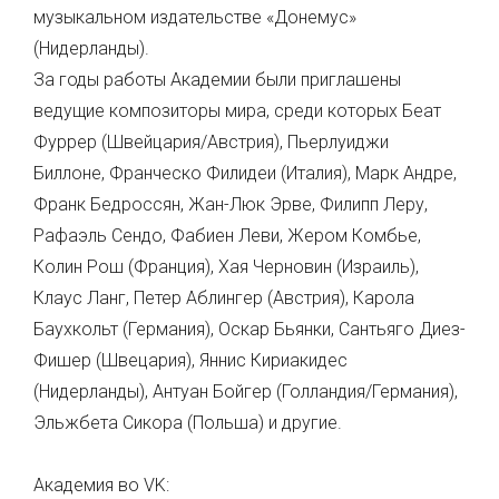
музыкальном издательстве «Донемус»
(Нидерланды).
За годы работы Академии были приглашены
ведущие композиторы мира, среди которых Беат
Фуррер (Швейцария/Австрия), Пьерлуиджи
Биллоне, Франческо Филидеи (Италия), Марк Андре,
Франк Бедроссян, Жан-Люк Эрве, Филипп Леру,
Рафаэль Сендо, Фабиен Леви, Жером Комбье,
Колин Рош (Франция), Хая Черновин (Израиль),
Клаус Ланг, Петер Аблингер (Австрия), Карола
Баухкольт (Германия), Оскар Бьянки, Сантьяго Диез-
Фишер (Швецария), Яннис Кириакидес
(Нидерланды), Антуан Бойгер (Голландия/Германия),
Эльжбета Сикора (Польша) и другие.
Академия во VK: