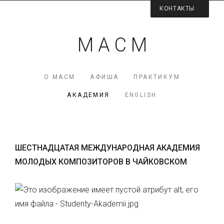
КОНТАКТЫ
Контактная информация
М А С М
Директор МАСМ — Виктория Коршунова
+7 (926) 223-98-77
О МАСМ
АФИША
ПРАКТИКУМ
mcme (at) rambler.ru
АКАДЕМИЯ
ENGLISH
Facebook МАСМ
Мы на карте
ШЕСТНАДЦАТАЯ МЕЖДУНАРОДНАЯ АКАДЕМИЯ
МОЛОДЫХ КОМПОЗИТОРОВ В ЧАЙКОВСКОМ