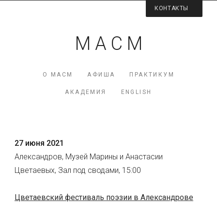
КОНТАКТЫ
Контактная информация
М А С М
Директор МАСМ — Виктория Коршунова
+7 (926) 223-98-77
О МАСМ
АФИША
ПРАКТИКУМ
mcme (at) rambler.ru
АКАДЕМИЯ
ENGLISH
Facebook МАСМ
Мы на карте
27 июня 2021
Александров, Музей Марины и Анастасии
Цветаевых, Зал под сводами, 15:00
Цветаевский фестиваль поэзии в Александрове