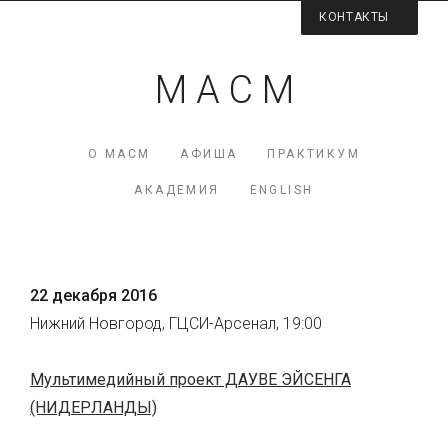
КОНТАКТЫ
Контактная информация
М А С М
Директор МАСМ — Виктория Коршунова
+7 (926) 223-98-77
О МАСМ
АФИША
ПРАКТИКУМ
mcme (at) rambler.ru
АКАДЕМИЯ
ENGLISH
Facebook МАСМ
Мы на карте
22 декабря 2016
Нижний Новгород, ГЦСИ-Арсенал, 19:00
Мультимедийный проект ДАУВЕ ЭЙСЕНГА
(НИДЕРЛАНДЫ)