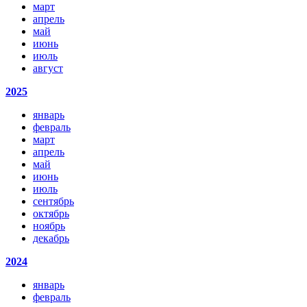
март
апрель
май
июнь
июль
август
2025
январь
февраль
март
апрель
май
июнь
июль
сентябрь
октябрь
ноябрь
декабрь
2024
январь
февраль