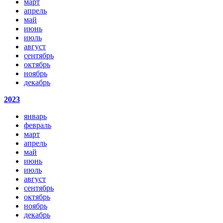
март
апрель
май
июнь
июль
август
сентябрь
октябрь
ноябрь
декабрь
2023
январь
февраль
март
апрель
май
июнь
июль
август
сентябрь
октябрь
ноябрь
декабрь