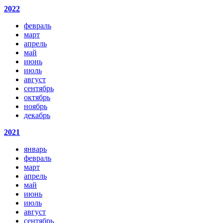
2022
февраль
март
апрель
май
июнь
июль
август
сентябрь
октябрь
ноябрь
декабрь
2021
январь
февраль
март
апрель
май
июнь
июль
август
сентябрь