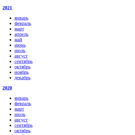
2021
январь
февраль
март
апрель
май
июнь
июль
август
сентябрь
октябрь
ноябрь
декабрь
2020
январь
февраль
март
июль
август
сентябрь
октябрь