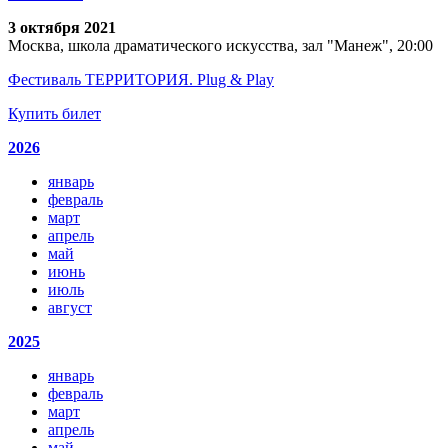
3 октября 2021
Москва, школа драматического искусства, зал "Манеж", 20:00
Фестиваль ТЕРРИТОРИЯ. Plug & Play
Купить билет
2026
январь
февраль
март
апрель
май
июнь
июль
август
2025
январь
февраль
март
апрель
май