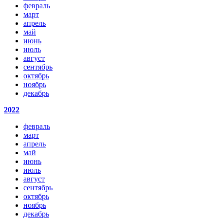
февраль
март
апрель
май
июнь
июль
август
сентябрь
октябрь
ноябрь
декабрь
2022
февраль
март
апрель
май
июнь
июль
август
сентябрь
октябрь
ноябрь
декабрь