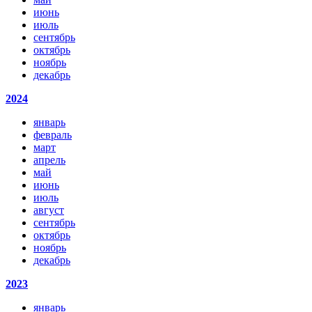
июнь
июль
сентябрь
октябрь
ноябрь
декабрь
2024
январь
февраль
март
апрель
май
июнь
июль
август
сентябрь
октябрь
ноябрь
декабрь
2023
январь