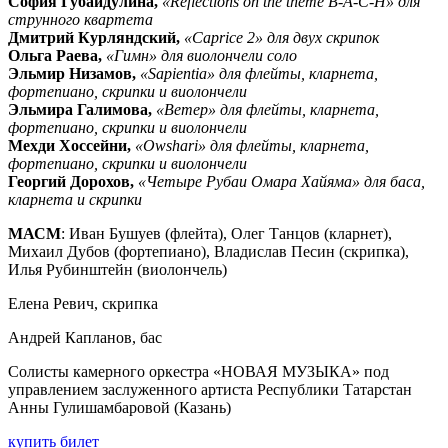
София Губайдулина,
«Reflections on the theme B-A-C-H» для
струнного квартета
Дмитрий Курляндский,
«Caprice 2» для двух скрипок
Ольга Раева,
«Гимн» для виолончели соло
Эльмир Низамов,
«Sapientia» для флейты, кларнета,
фортепиано, скрипки и виолончели
Эльмира Галимова,
«Ветер» для флейты, кларнета,
фортепиано, скрипки и виолончели
Мехди Хоссейни,
«Owshari» для флейты, кларнета,
фортепиано, скрипки и виолончели
Георгий Дорохов,
«Четыре Рубаи Омара Хайяма» для баса,
кларнета и скрипки
МАСМ
: Иван Бушуев (флейта), Олег Танцов (кларнет),
Михаил Дубов (фортепиано), Владислав Песин (скрипка),
Илья Рубинштейн (виолончель)
Елена Ревич, скрипка
Андрей Капланов, бас
Солисты камерного оркестра «НОВАЯ МУЗЫКА» под
управлением заслуженного артиста Республики Татарстан
Анны Гулишамбаровой (Казань)
купить билет