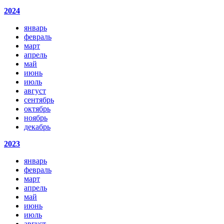
2024
январь
февраль
март
апрель
май
июнь
июль
август
сентябрь
октябрь
ноябрь
декабрь
2023
январь
февраль
март
апрель
май
июнь
июль
август