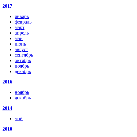
2017
январь
февраль
март
апрель
май
июнь
август
сентябрь
октябрь
ноябрь
декабрь
2016
ноябрь
декабрь
2014
май
2010