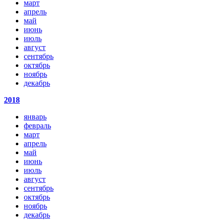
март
апрель
май
июнь
июль
август
сентябрь
октябрь
ноябрь
декабрь
2018
январь
февраль
март
апрель
май
июнь
июль
август
сентябрь
октябрь
ноябрь
декабрь