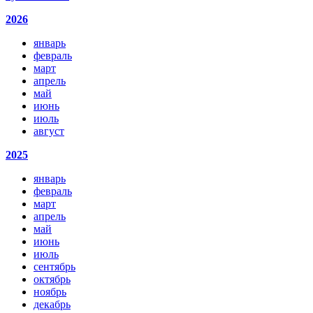
2026
январь
февраль
март
апрель
май
июнь
июль
август
2025
январь
февраль
март
апрель
май
июнь
июль
сентябрь
октябрь
ноябрь
декабрь