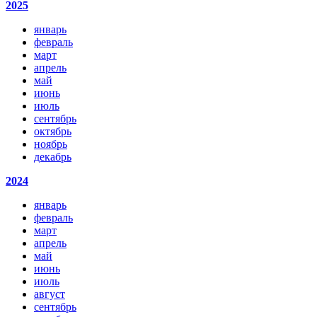
2025
январь
февраль
март
апрель
май
июнь
июль
сентябрь
октябрь
ноябрь
декабрь
2024
январь
февраль
март
апрель
май
июнь
июль
август
сентябрь