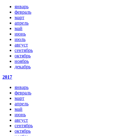
январь
февраль
март
апрель
май
июнь
июль
август
сентябрь
октябрь
ноябрь
декабрь
2017
январь
февраль
март
апрель
май
июнь
август
сентябрь
октябрь