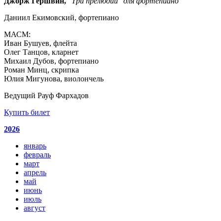
Джорж Гершвин,
"Три прелюдии" для фортепиано
Даниил Екимовский, фортепиано
МАСМ:
Иван Бушуев, флейта
Олег Танцов, кларнет
Михаил Дубов, фортепиано
Роман Минц, скрипка
Юлия Мигунова, виолончель
Ведущий Рауф Фархадов
Купить билет
2026
январь
февраль
март
апрель
май
июнь
июль
август