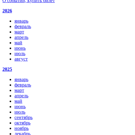
О событии, купить билет
2026
январь
февраль
март
апрель
май
июнь
июль
август
2025
январь
февраль
март
апрель
май
июнь
июль
сентябрь
октябрь
ноябрь
декабрь