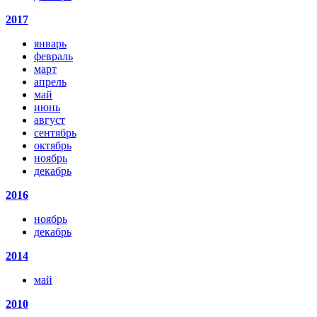
2017
январь
февраль
март
апрель
май
июнь
август
сентябрь
октябрь
ноябрь
декабрь
2016
ноябрь
декабрь
2014
май
2010