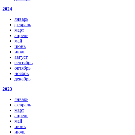
2024
январь
февраль
март
апрель
май
июнь
июль
август
сентябрь
октябрь
ноябрь
декабрь
2023
январь
февраль
март
апрель
май
июнь
июль