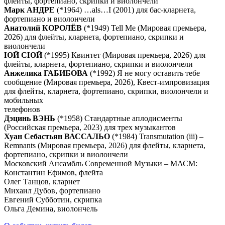
флейты, фортепиано, скрипки и виолончели
Марк АНДРЕ
(*1964) …als…I (2001) для бас-кларнета,
фортепиано и виолончели
Анатолий КОРОЛЁВ
(*1949) Tell Me (Мировая премьера,
2026) для флейты, кларнета, фортепиано, скрипки и
виолончели
ЮЙ СЮЙ
(*1995) Квинтет (Мировая премьера, 2026) для
флейты, кларнета, фортепиано, скрипки и виолончели
Анжелика ГАБИБОВА
(*1992) Я не могу оставить тебе
сообщение (Мировая премьера, 2026), Квест-импровизация
для флейты, кларнета, фортепиано, скрипки, виолончели и
мобильных
телефонов
Дэцинь ВЭНЬ
(*1958) Стандартные аплодисменты
(Российская премьера, 2023) для трех музыкантов
Хуан Себастьян ВАССАЛЬО
(*1984) Transmutation (iii) –
Remnants (Мировая премьера, 2026) для флейты, кларнета,
фортепиано, скрипки и виолончели
Московский Ансамбль Современной Музыки – МАСМ:
Константин Ефимов, флейта
Олег Танцов, кларнет
Михаил Дубов, фортепиано
Евгений Субботин, скрипка
Ольга Демина, виолончель