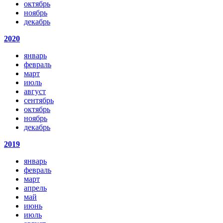
октябрь
ноябрь
декабрь
2020
январь
февраль
март
июль
август
сентябрь
октябрь
ноябрь
декабрь
2019
январь
февраль
март
апрель
май
июнь
июль