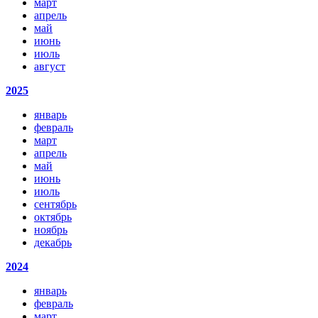
март
апрель
май
июнь
июль
август
2025
январь
февраль
март
апрель
май
июнь
июль
сентябрь
октябрь
ноябрь
декабрь
2024
январь
февраль
март