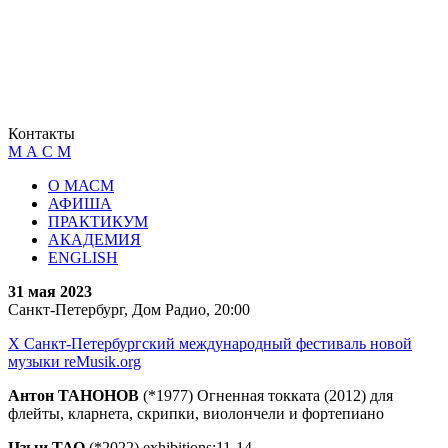
Контакты
М А С М
О МАСМ
АФИША
ПРАКТИКУМ
АКАДЕМИЯ
ENGLISH
31 мая 2023
Санкт-Петербург, Дом Радио, 20:00
X Санкт-Петербургский международный фестиваль новой
музыки reMusik.org
Антон ТАНОНОВ
(*1977) Огненная токката (2012) для
флейты, кларнета, скрипки, виолончели и фортепиано
Цзыи ТАО
(*2022) exhibitions:11-14