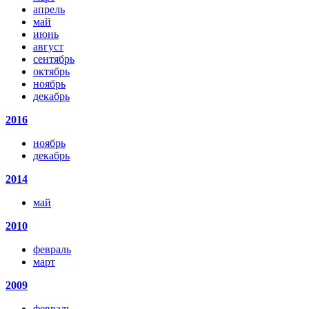
апрель
май
июнь
август
сентябрь
октябрь
ноябрь
декабрь
2016
ноябрь
декабрь
2014
май
2010
февраль
март
2009
февраль