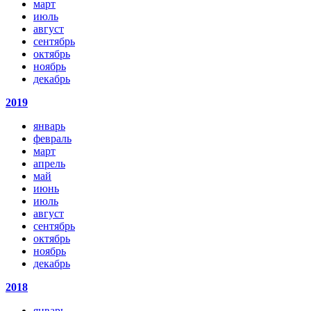
март
июль
август
сентябрь
октябрь
ноябрь
декабрь
2019
январь
февраль
март
апрель
май
июнь
июль
август
сентябрь
октябрь
ноябрь
декабрь
2018
январь