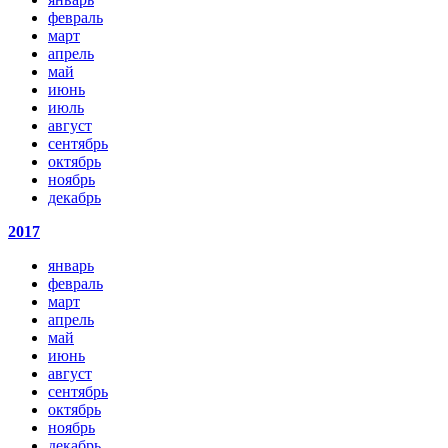
февраль
март
апрель
май
июнь
июль
август
сентябрь
октябрь
ноябрь
декабрь
2017
январь
февраль
март
апрель
май
июнь
август
сентябрь
октябрь
ноябрь
декабрь