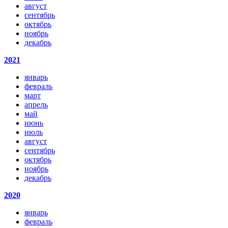
август
сентябрь
октябрь
ноябрь
декабрь
2021
январь
февраль
март
апрель
май
июнь
июль
август
сентябрь
октябрь
ноябрь
декабрь
2020
январь
февраль