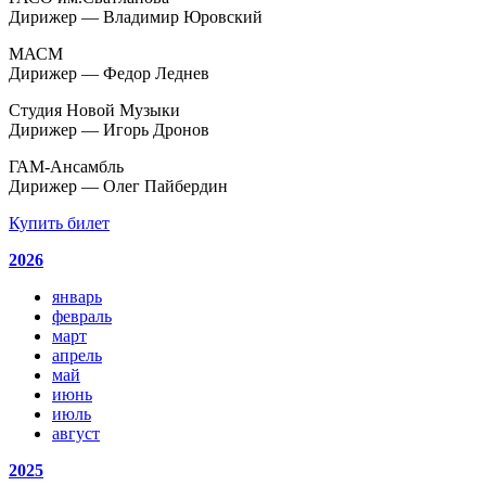
Дирижер — Владимир Юровский
МАСМ
Дирижер — Федор Леднев
Студия Новой Музыки
Дирижер — Игорь Дронов
ГАМ-Ансамбль
Дирижер — Олег Пайбердин
Купить билет
2026
январь
февраль
март
апрель
май
июнь
июль
август
2025