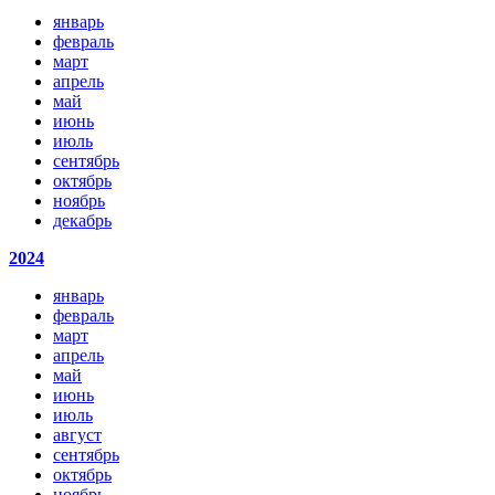
январь
февраль
март
апрель
май
июнь
июль
сентябрь
октябрь
ноябрь
декабрь
2024
январь
февраль
март
апрель
май
июнь
июль
август
сентябрь
октябрь
ноябрь