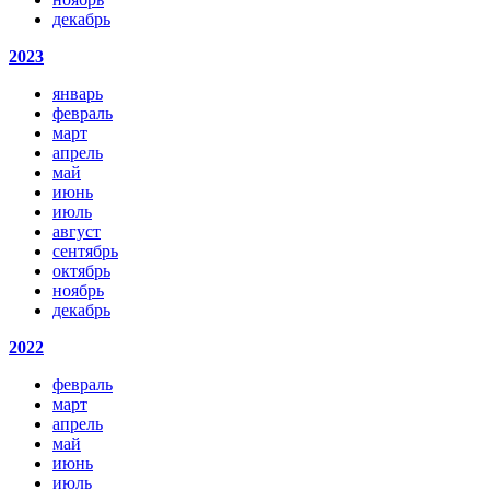
декабрь
2023
январь
февраль
март
апрель
май
июнь
июль
август
сентябрь
октябрь
ноябрь
декабрь
2022
февраль
март
апрель
май
июнь
июль