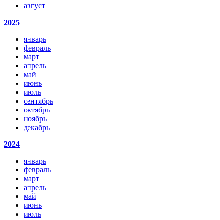
август
2025
январь
февраль
март
апрель
май
июнь
июль
сентябрь
октябрь
ноябрь
декабрь
2024
январь
февраль
март
апрель
май
июнь
июль