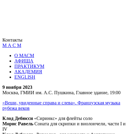
Контакты
М А С М
О МАСМ
АФИША
ПРАКТИКУМ
АКАДЕМИЯ
ENGLISH
9 ноября 2023
Москва, ГМИИ им. А.С. Пушкина, Главное здание, 19:00
«Вещи, увиденные справа и слева». Французская музыка
рубежа веков
Клод Дебюсси
«Сиринкс» для флейты соло
Морис Равель
Соната для скрипки и виолончели, части I и
IV