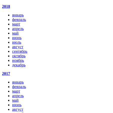
2018
январь
февраль
март
апрель
май
июнь
июль
август
сентябрь
октябрь
ноябрь
декабрь
2017
январь
февраль
март
апрель
май
июнь
август