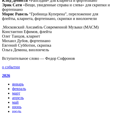
Клод Дебюсси
«Рапсодия» для кларнета и фортепиано
Эрик Сати
«Вещи, увиденные справа и слева» для скрипки и
фортепиано
Морис Равель
“Гробница Куперена”, переложение для
флейты, кларнета, фортепиано, скрипки и виолончели
Московский Ансамбль Современной Музыки (МАСМ)
Константин Ефимов, флейта
Олег Танцов, кларнет
Михаил Дубов, фортепиано
Евгений Субботин, скрипка
Ольга Демина, виолончель
Вступительное слово — Федор Софронов
о событии
2026
январь
февраль
март
апрель
май
июнь
июль