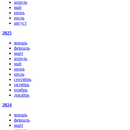
апрель
май
июнь
июль
август
2025
январь
февраль
март
апрель
май
июнь
июль
сентябрь
октябрь
ноябрь
декабрь
2024
январь
февраль
март