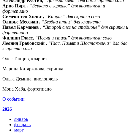
Александр Вустин,
“Далекий свет” для бас-кларнета соло
Арво Пярт ,
“Зеркало в зеркале” для виолончели и
фортепиано
Симеон тен Хольт ,
“Каприс” для скрипки соло
Оливье Мессиан ,
“Бездна птиц” для кларнета
Павел Карманов ,
“Второй снег на стадионе” для скрипки и
фортепиано
Филипп Гласс,
“Песни и стихи” для виолончели соло
Леонид Грабовский ,
“Глас. Памяти Шостаковича” для бас-
кларнета соло
Олег Танцов, кларнет
Марина Катаржнова, скрипка
Ольга Демина, виолончель
Мона Хаба, фортепиано
О событии
2026
январь
февраль
март