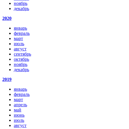
ноябрь
декабрь
2020
январь
февраль
март
июль
август
сентябрь
октябрь
ноябрь
декабрь
2019
январь
февраль
март
апрель
май
июнь
июль
август