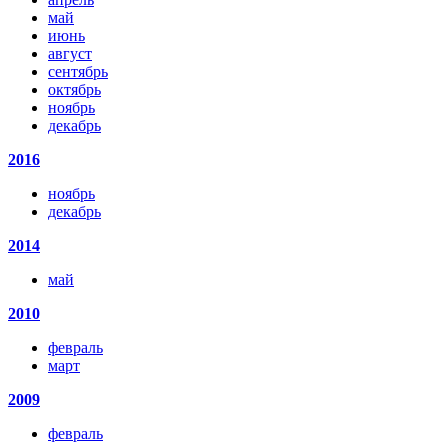
май
июнь
август
сентябрь
октябрь
ноябрь
декабрь
2016
ноябрь
декабрь
2014
май
2010
февраль
март
2009
февраль