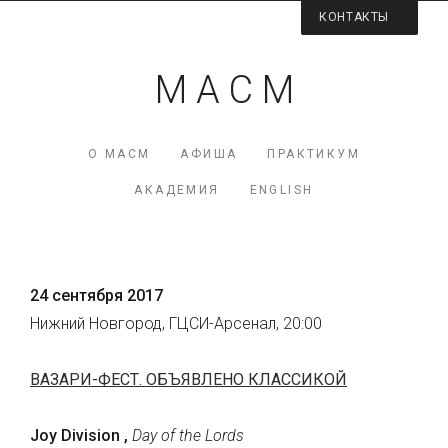
КОНТАКТЫ
Контактная информация
М А С М
Директор МАСМ — Виктория Коршунова
+7 (926) 223-98-77
О МАСМ
АФИША
ПРАКТИКУМ
mcme (at) rambler.ru
АКАДЕМИЯ
ENGLISH
Facebook МАСМ
Мы на карте
24 сентября 2017
Нижний Новгород, ГЦСИ-Арсенал, 20:00
ВАЗАРИ-ФЕСТ. ОБЪЯВЛЕНО КЛАССИКОЙ
Joy Division ,
Day of the Lords