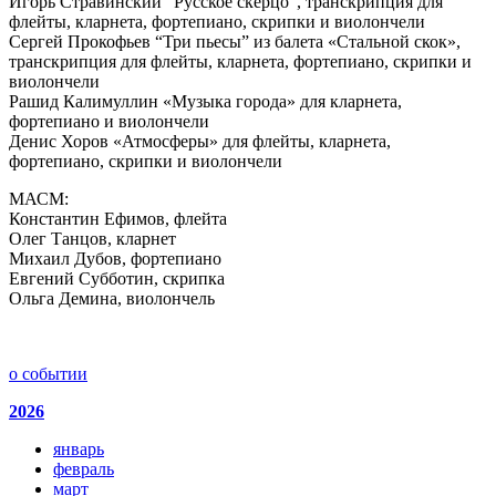
Игорь Стравинский “Русское скерцо”, транскрипция для
флейты, кларнета, фортепиано, скрипки и виолончели
Сергей Прокофьев “Три пьесы” из балета «Стальной скок»,
транскрипция для флейты, кларнета, фортепиано, скрипки и
виолончели
Рашид Калимуллин «Музыка города» для кларнета,
фортепиано и виолончели
Денис Хоров «Атмосферы» для флейты, кларнета,
фортепиано, скрипки и виолончели
МАСМ:
Константин Ефимов, флейта
Олег Танцов, кларнет
Михаил Дубов, фортепиано
Евгений Субботин, скрипка
Ольга Демина, виолончель
о событии
2026
январь
февраль
март