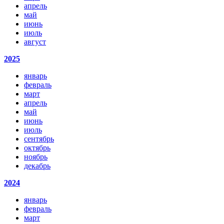
апрель
май
июнь
июль
август
2025
январь
февраль
март
апрель
май
июнь
июль
сентябрь
октябрь
ноябрь
декабрь
2024
январь
февраль
март