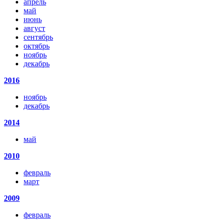
апрель
май
июнь
август
сентябрь
октябрь
ноябрь
декабрь
2016
ноябрь
декабрь
2014
май
2010
февраль
март
2009
февраль