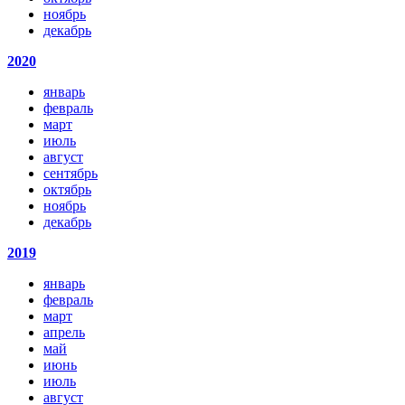
ноябрь
декабрь
2020
январь
февраль
март
июль
август
сентябрь
октябрь
ноябрь
декабрь
2019
январь
февраль
март
апрель
май
июнь
июль
август