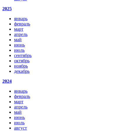
2025
январь
февраль
март
апрель
май
июнь
июль
сентябрь
октябрь
ноябрь
декабрь
2024
январь
февраль
март
апрель
май
июнь
июль
август