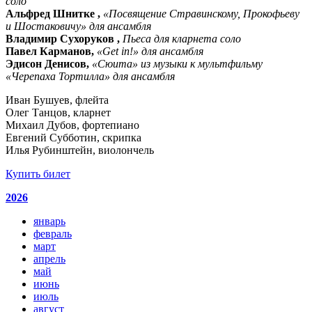
соло
Альфред Шнитке ,
«Посвящение Стравинскому, Прокофьеву
и Шостаковичу» для ансамбля
Владимир Сухоруков ,
Пьеса для кларнета соло
Павел Карманов,
«Get in!» для ансамбля
Эдисон Денисов,
«Сюита» из музыки к мультфильму
«Черепаха Тортилла» для ансамбля
Иван Бушуев, флейта
Олег Танцов, кларнет
Михаил Дубов, фортепиано
Евгений Субботин, скрипка
Илья Рубинштейн, виолончель
Купить билет
2026
январь
февраль
март
апрель
май
июнь
июль
август