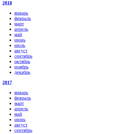
2018
январь
февраль
март
апрель
май
июнь
июль
август
сентябрь
октябрь
ноябрь
декабрь
2017
январь
февраль
март
апрель
май
июнь
август
сентябрь