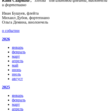
Кайя Саариахо ,
“Пеплы” для альтовой флейты, виолончели
и фортепиано
Иван Бушуев, флейта
Михаил Дубов, фортепиано
Ольга Демина, виолончель
о событии
2026
январь
февраль
март
апрель
май
июнь
июль
август
2025
январь
февраль
март
апрель