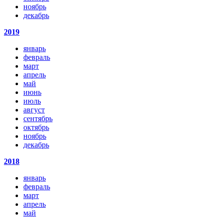
ноябрь
декабрь
2019
январь
февраль
март
апрель
май
июнь
июль
август
сентябрь
октябрь
ноябрь
декабрь
2018
январь
февраль
март
апрель
май