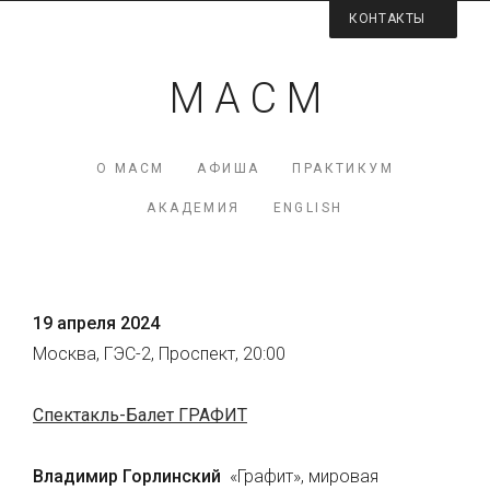
КОНТАКТЫ
Контактная информация
М А С М
Директор МАСМ — Виктория Коршунова
+7 (926) 223-98-77
О МАСМ
АФИША
ПРАКТИКУМ
mcme (at) rambler.ru
АКАДЕМИЯ
ENGLISH
Facebook МАСМ
Мы на карте
19 апреля 2024
Москва, ГЭС-2, Проспект, 20:00
Спектакль-Балет ГРАФИТ
Владимир Горлинский
«Графит», мировая