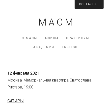
КОНТАКТЫ
Контактная информация
М А С М
Директор МАСМ — Виктория Коршунова
+7 (926) 223-98-77
О МАСМ
АФИША
ПРАКТИКУМ
mcme (at) rambler.ru
АКАДЕМИЯ
ENGLISH
Facebook МАСМ
Мы на карте
12 февраля 2021
Москва, Мемориальная квартира Святослава
Рихтера, 19:00
САТИРЫ