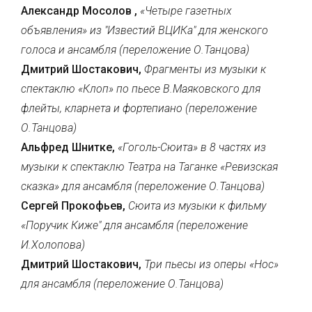
Александр Мосолов ,
«Четыре газетных
объявления» из "Известий ВЦИКа" для женского
голоса и ансамбля (переложение О.Танцова)
Дмитрий Шостакович,
Фрагменты из музыки к
спектаклю «Клоп» по пьесе В.Маяковского для
флейты, кларнета и фортепиано (переложение
О.Танцова)
Альфред Шнитке,
«Гоголь-Сюита» в 8 частях из
музыки к спектаклю Театра на Таганке «Ревизская
сказка» для ансамбля (переложение О.Танцова)
Сергей Прокофьев,
Сюита из музыки к фильму
«Поручик Киже" для ансамбля (переложение
И.Холопова)
Дмитрий Шостакович,
Три пьесы из оперы «Нос»
для ансамбля (переложение О.Танцова)