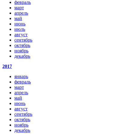
февраль
март
апрель
май
июнь
июль
август
сентябрь
октябрь
ноябрь
декабрь
2017
январь
февраль
март
апрель
май
июнь
август
сентябрь
октябрь
ноябрь
декабрь