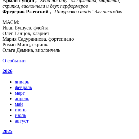
Арман Гущян ,
"Read not only" для флейты, кларнета,
скрипки, виолончели и двух перформеров
Фредерик Ржевский ,
"Панургово стадо" для ансамбля
МАСМ:
Иван Бушуев, флейта
Олег Танцов, кларнет
Мария Садурдинова, фортепиано
Роман Минц, скрипка
Ольга Демина, виолончель
О событии
2026
январь
февраль
март
апрель
май
июнь
июль
август
2025