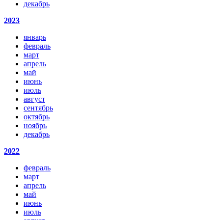
декабрь
2023
январь
февраль
март
апрель
май
июнь
июль
август
сентябрь
октябрь
ноябрь
декабрь
2022
февраль
март
апрель
май
июнь
июль