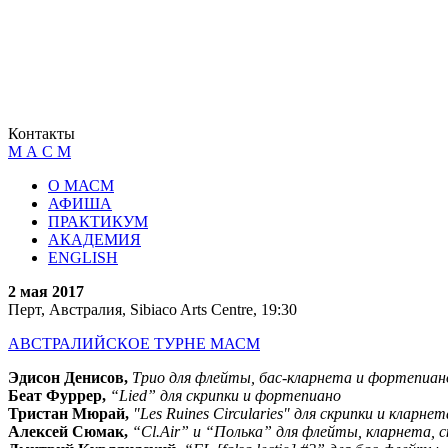
Контакты
М А С М
О МАСМ
АФИША
ПРАКТИКУМ
АКАДЕМИЯ
ENGLISH
2 мая 2017
Перт, Австралия, Sibiaco Arts Centre, 19:30
АВСТРАЛИЙСКОЕ ТУРНЕ МАСМ
Эдисон Денисов,
Трио для флейты, бас-кларнета и фортепиан
Беат Фуррер,
“Lied” для скрипки и фортепиано
Тристан Мюрай,
"Les Ruines Circularies" для скрипки и кларнет
Алексей Сюмак,
“Cl.Air” и “Полька” для флейты, кларнета, 