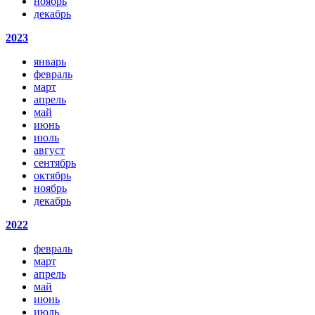
ноябрь
декабрь
2023
январь
февраль
март
апрель
май
июнь
июль
август
сентябрь
октябрь
ноябрь
декабрь
2022
февраль
март
апрель
май
июнь
июль