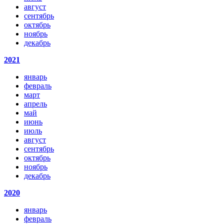
август
сентябрь
октябрь
ноябрь
декабрь
2021
январь
февраль
март
апрель
май
июнь
июль
август
сентябрь
октябрь
ноябрь
декабрь
2020
январь
февраль