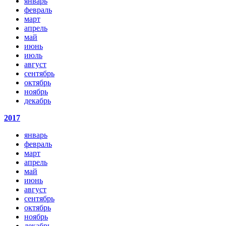
январь
февраль
март
апрель
май
июнь
июль
август
сентябрь
октябрь
ноябрь
декабрь
2017
январь
февраль
март
апрель
май
июнь
август
сентябрь
октябрь
ноябрь
декабрь