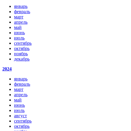
январь
февраль
март
апрель
май
июнь
июль
сентябрь
октябрь
ноябрь
декабрь
2024
январь
февраль
март
апрель
май
июнь
июль
август
сентябрь
октябрь