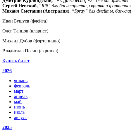
Дмитрий Курляндский,
“FL [falsa lectio] #2” для бас-флейты
Сергей Невский,
“Rift” для бас-кларнета, скрипки и фортепиа
Михаил Сметанин (Австралия),
“Spray” для флейты, бас-кл
Иван Бушуев (флейта)
Олег Танцов (кларнет)
Михаил Дубов (фортепиано)
Владислав Песин (скрипка)
Купить билет
2026
январь
февраль
март
апрель
май
июнь
июль
август
2025