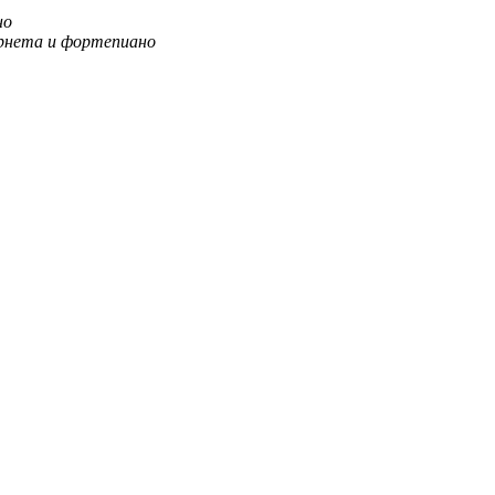
но
арнета и фортепиано