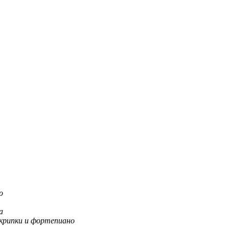
о
а
скрипки и фортепиано