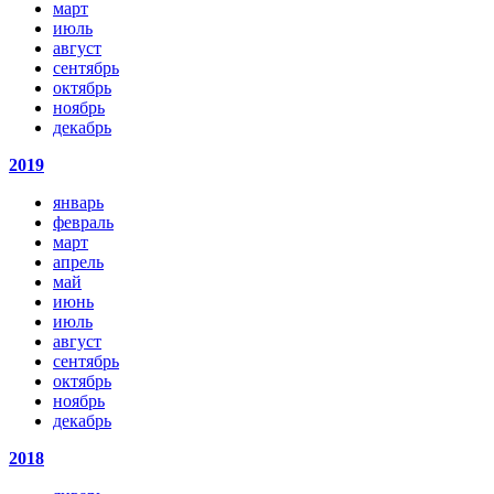
март
июль
август
сентябрь
октябрь
ноябрь
декабрь
2019
январь
февраль
март
апрель
май
июнь
июль
август
сентябрь
октябрь
ноябрь
декабрь
2018