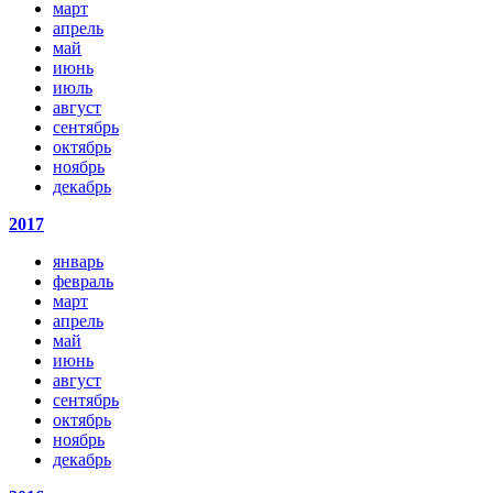
март
апрель
май
июнь
июль
август
сентябрь
октябрь
ноябрь
декабрь
2017
январь
февраль
март
апрель
май
июнь
август
сентябрь
октябрь
ноябрь
декабрь