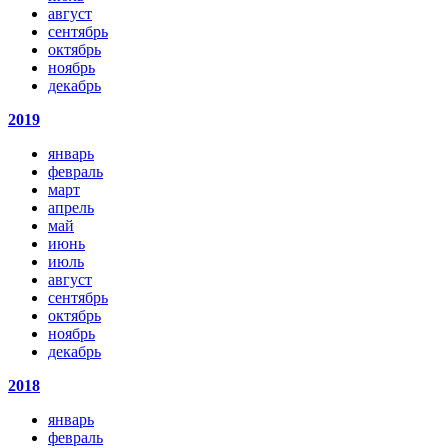
август
сентябрь
октябрь
ноябрь
декабрь
2019
январь
февраль
март
апрель
май
июнь
июль
август
сентябрь
октябрь
ноябрь
декабрь
2018
январь
февраль