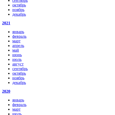
сентябрь
октябрь
ноябрь
декабрь
2021
январь
февраль
март
апрель
май
июнь
июль
август
сентябрь
октябрь
ноябрь
декабрь
2020
январь
февраль
март
июль