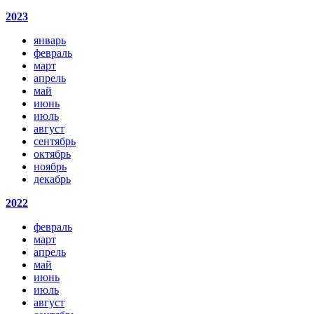
2023
январь
февраль
март
апрель
май
июнь
июль
август
сентябрь
октябрь
ноябрь
декабрь
2022
февраль
март
апрель
май
июнь
июль
август