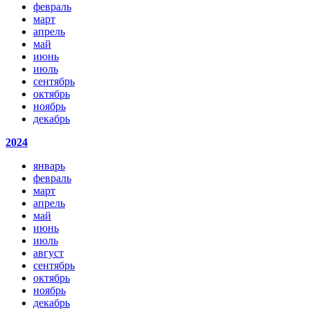
февраль
март
апрель
май
июнь
июль
сентябрь
октябрь
ноябрь
декабрь
2024
январь
февраль
март
апрель
май
июнь
июль
август
сентябрь
октябрь
ноябрь
декабрь