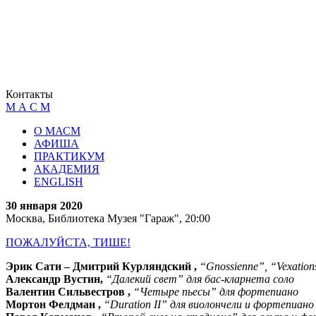
Контакты
М А С М
О МАСМ
АФИША
ПРАКТИКУМ
АКАДЕМИЯ
ENGLISH
30 января 2020
Москва, Библиотека Музея "Гараж", 20:00
ПОЖАЛУЙСТА, ТИШЕ!
Эрик Cати – Дмитрий Курляндский ,
“Gnossienne”, “Vexatio
Александр Вустин,
“Далекий свет” для бас-кларнета соло
Валентин Сильвестров ,
“Четыре пьесы” для фортепиано
Мортон Фелдман ,
“Duration II” для виолончели и фортепиано