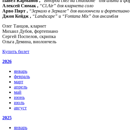
Павел Карманов ,
“Второй снег на стадионе” для альта и ф
Алексей Сюмак ,
“Cl.Air” для кларнета соло
Арво Пярт ,
“Зеркало в Зеркале” для виолончели и фортепиано
Джон Кейдж ,
“Landscape” и “Fontana Mix” для ансамбля
Олег Танцов, кларнет
Михаил Дубов, фортепиано
Сергей Поспелов, скрипка
Ольга Демина, виолончель
Купить билет
2026
январь
февраль
март
апрель
май
июнь
июль
август
2025
январь