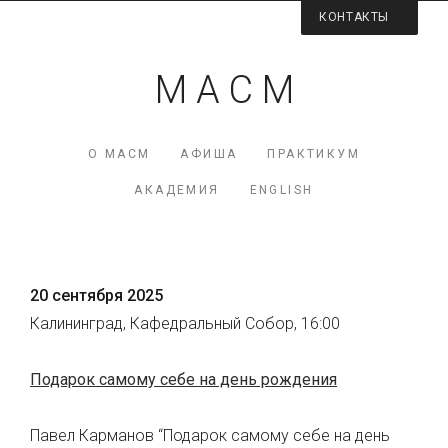
КОНТАКТЫ
Контактная информация
М А С М
Директор МАСМ — Виктория Коршунова
+7 (926) 223-98-77
О МАСМ
АФИША
ПРАКТИКУМ
mcme (at) rambler.ru
АКАДЕМИЯ
ENGLISH
Facebook МАСМ
Мы на карте
20 сентября 2025
Калининград, Кафедральный Собор, 16:00
Подарок самому себе на день рождения
Павел Карманов “Подарок самому себе на день