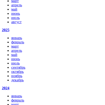
март
апрель
май
июнь
июль
август
2025
январь
февраль
март
апрель
май
июнь
июль
сентябрь
октябрь
ноябрь
декабрь
2024
январь
февраль
март