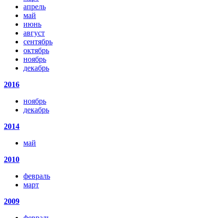
апрель
май
июнь
август
сентябрь
октябрь
ноябрь
декабрь
2016
ноябрь
декабрь
2014
май
2010
февраль
март
2009
февраль