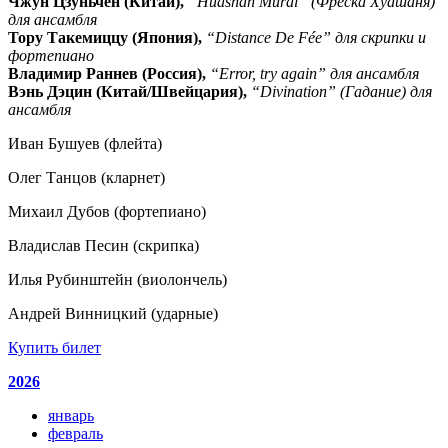
Чжун Цзуньчен (Китай),
“Huashan Mural” (Фреска Хуашаня)
для ансамбля
Тору Такемиццу (Япония),
“Distance De Fée” для скрипки и
фортепиано
Владимир Раннев (Россия),
“Error, try again” для ансамбля
Вэнь Дэцин (Китай/Швейцария),
“Divination” (Гадание) для
ансамбля
Иван Бушуев (флейта)
Олег Танцов (кларнет)
Михаил Дубов (фортепиано)
Владислав Песин (скрипка)
Илья Рубинштейн (виолончель)
Андрей Винницкий (ударные)
Купить билет
2026
январь
февраль