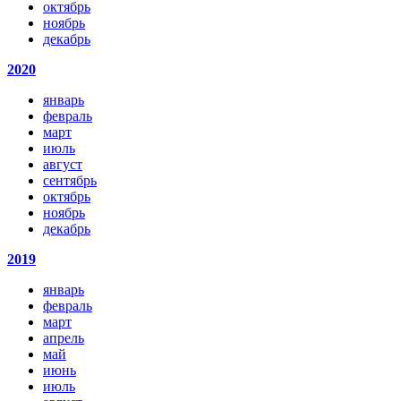
октябрь
ноябрь
декабрь
2020
январь
февраль
март
июль
август
сентябрь
октябрь
ноябрь
декабрь
2019
январь
февраль
март
апрель
май
июнь
июль