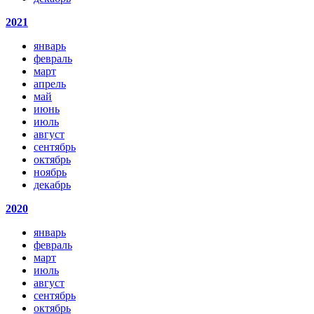
2021
январь
февраль
март
апрель
май
июнь
июль
август
сентябрь
октябрь
ноябрь
декабрь
2020
январь
февраль
март
июль
август
сентябрь
октябрь