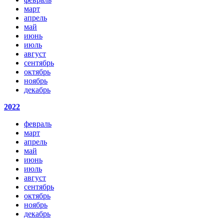
март
апрель
май
июнь
июль
август
сентябрь
октябрь
ноябрь
декабрь
2022
февраль
март
апрель
май
июнь
июль
август
сентябрь
октябрь
ноябрь
декабрь