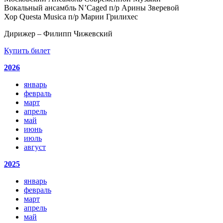
Вокальный ансамбль N’Caged п/р Арины Зверевой
Хор Questa Musica п/р Марии Грилихес
Дирижер – Филипп Чижевский
Купить билет
2026
январь
февраль
март
апрель
май
июнь
июль
август
2025
январь
февраль
март
апрель
май