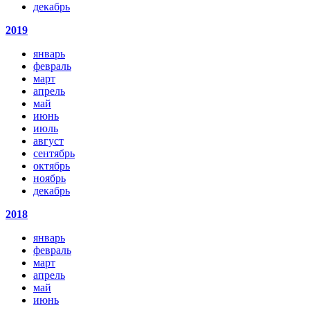
декабрь
2019
январь
февраль
март
апрель
май
июнь
июль
август
сентябрь
октябрь
ноябрь
декабрь
2018
январь
февраль
март
апрель
май
июнь