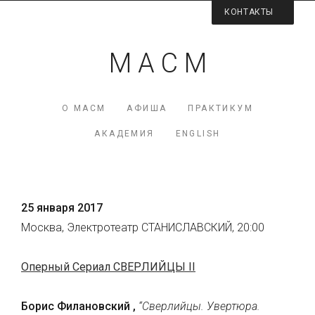
КОНТАКТЫ
Контактная информация
М А С М
Директор МАСМ — Виктория Коршунова
+7 (926) 223-98-77
О МАСМ
АФИША
ПРАКТИКУМ
mcme (at) rambler.ru
АКАДЕМИЯ
ENGLISH
Facebook МАСМ
Мы на карте
25 января 2017
Москва, Электротеатр СТАНИСЛАВСКИЙ, 20:00
Оперный Сериал СВЕРЛИЙЦЫ II
Борис Филановский ,
“Сверлийцы. Увертюра.