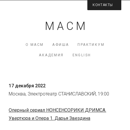
КОНТАКТЫ
Контактная информация
М А С М
Директор МАСМ — Виктория Коршунова
+7 (926) 223-98-77
О МАСМ
АФИША
ПРАКТИКУМ
mcme (at) rambler.ru
АКАДЕМИЯ
ENGLISH
Facebook МАСМ
Мы на карте
17 декабря 2022
Москва, Электротеатр СТАНИСЛАВСКИЙ, 19:00
Оперный сериал НОНСЕНСОРИКИ ДРИМСА.
Увертюра и Опера 1. Дарья Звездина