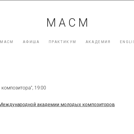
мация
М А С М
я Коршунова
 МАСМ
АФИША
ПРАКТИКУМ
АКАДЕМИЯ
ENGLI
 композитора", 19:00
 Международной академии молодых композиторов