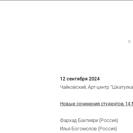
Контактная инфор
Директор МАСМ — Виктори
+7 (926) 223-98-77
О
mcme (at) rambler.ru
Facebook МАСМ
12 сентября 2024
Мы на карте
Чайковский, Арт-центр "Шкатулка
Новые сочинения студентов 14
Фархад Бахтияри (Россия)
Илья Богомолов (Россия)