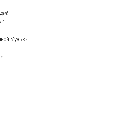
юдий
37
нной Музыки
ас