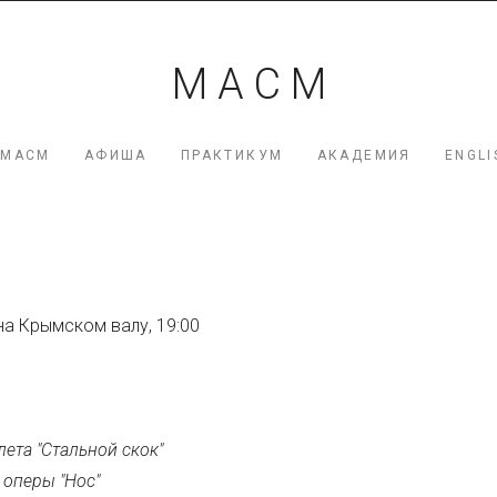
мация
М А С М
я Коршунова
 МАСМ
АФИША
ПРАКТИКУМ
АКАДЕМИЯ
ENGLI
на Крымском валу, 19:00
лета "Стальной скок"
 оперы "Нос"