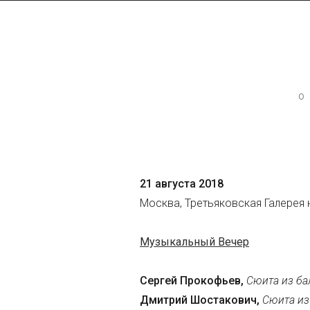
Контактная инфор
Директор МАСМ — Виктори
+7 (926) 223-98-77
О
mcme (at) rambler.ru
Facebook МАСМ
21 августа 2018
Мы на карте
Москва, Третьяковская Галерея 
Музыкальный Вечер
Сергей Прокофьев,
Сюита из ба
Дмитрий Шостакович,
Сюита из