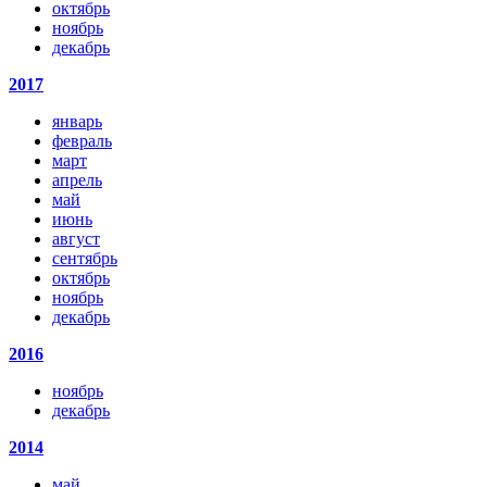
октябрь
ноябрь
декабрь
2017
январь
февраль
март
апрель
май
июнь
август
сентябрь
октябрь
ноябрь
декабрь
2016
ноябрь
декабрь
2014
май