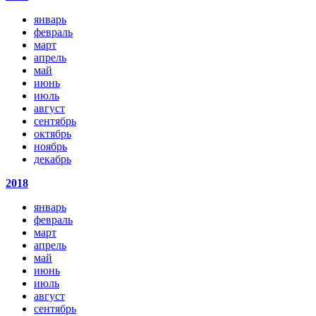
январь
февраль
март
апрель
май
июнь
июль
август
сентябрь
октябрь
ноябрь
декабрь
2018
январь
февраль
март
апрель
май
июнь
июль
август
сентябрь