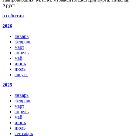
Хруст
о событии
2026
январь
февраль
март
апрель
май
июнь
июль
август
2025
январь
февраль
март
апрель
май
июнь
июль
сентябрь