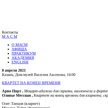
Контакты
М А С М
О МАСМ
АФИША
ПРАКТИКУМ
АКАДЕМИЯ
ENGLISH
8 апреля 2021
Казань, Дом-музей Василия Аксенова, 16:00
КВАРТЕТ НА КОНЕЦ ВРЕМЕНИ
Арво Пярт ,
Моцарт-адажио для скрипки, виолончели и форте
Оливье Мессиан ,
Квартет на конец времени для кларнета, ск
Олег Танцов (кларнет)
Михаил Дубов (фортепиано)