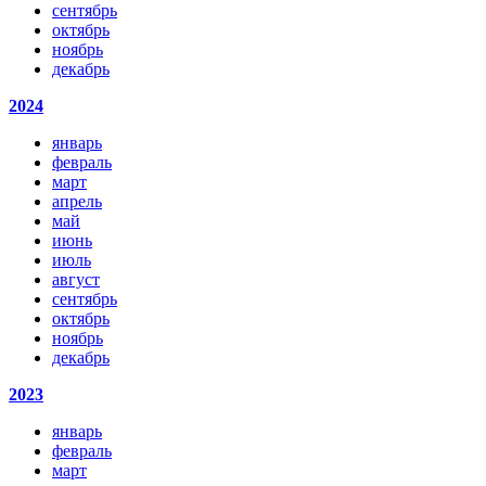
сентябрь
октябрь
ноябрь
декабрь
2024
январь
февраль
март
апрель
май
июнь
июль
август
сентябрь
октябрь
ноябрь
декабрь
2023
январь
февраль
март