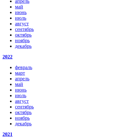
апрель
май
июнь
июль
август
сентябрь
октябрь
ноябрь
декабрь
2022
февраль
март
апрель
май
июнь
июль
август
сентябрь
октябрь
ноябрь
декабрь
2021