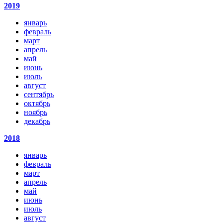
2019
январь
февраль
март
апрель
май
июнь
июль
август
сентябрь
октябрь
ноябрь
декабрь
2018
январь
февраль
март
апрель
май
июнь
июль
август