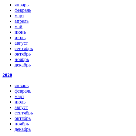
январь
февраль
март
апрель
май
июнь
июль
август
сентябрь
октябрь
ноябрь
декабрь
2020
январь
февраль
март
июль
август
сентябрь
октябрь
ноябрь
декабрь