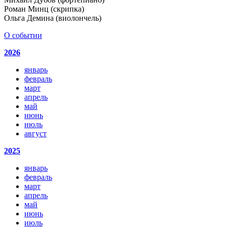
Роман Минц (скрипка)
Ольга Демина (виолончель)
О событии
2026
январь
февраль
март
апрель
май
июнь
июль
август
2025
январь
февраль
март
апрель
май
июнь
июль