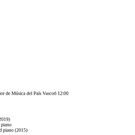
r de Música del País Vascoб 12:00
/2019)
d piano
nd piano (2015)