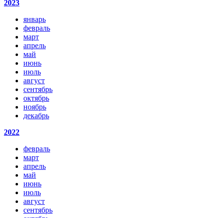
2023
январь
февраль
март
апрель
май
июнь
июль
август
сентябрь
октябрь
ноябрь
декабрь
2022
февраль
март
апрель
май
июнь
июль
август
сентябрь