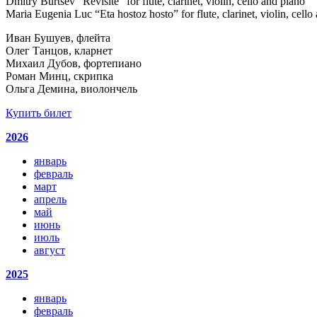
Dmitry Burtsev “Revisité” for flute, clarinet, violin, cello and piano
Maria Eugenia Luc “Eta hostoz hosto” for flute, clarinet, violin, cello
Иван Бушуев, флейта
Олег Танцов, кларнет
Михаил Дубов, фортепиано
Роман Минц, скрипка
Ольга Демина, виолончель
Купить билет
2026
январь
февраль
март
апрель
май
июнь
июль
август
2025
январь
февраль