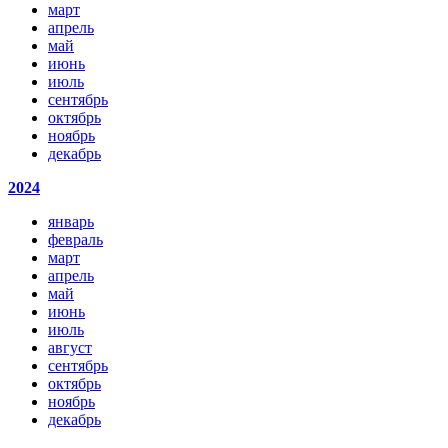
март
апрель
май
июнь
июль
сентябрь
октябрь
ноябрь
декабрь
2024
январь
февраль
март
апрель
май
июнь
июль
август
сентябрь
октябрь
ноябрь
декабрь