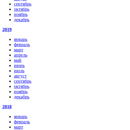
сентябрь
октябрь
ноябрь
декабрь
2019
январь
февраль
март
апрель
май
июнь
июль
август
сентябрь
октябрь
ноябрь
декабрь
2018
январь
февраль
март