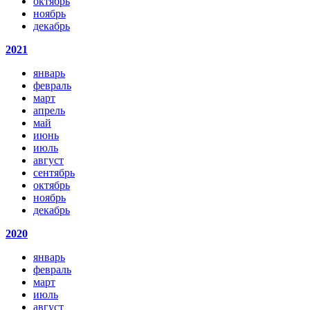
октябрь
ноябрь
декабрь
2021
январь
февраль
март
апрель
май
июнь
июль
август
сентябрь
октябрь
ноябрь
декабрь
2020
январь
февраль
март
июль
август