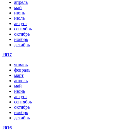
апрель
май
июнь
июль
август
сентябрь
октябрь
ноябрь
декабрь
2017
январь
февраль
март
апрель
май
июнь
август
сентябрь
октябрь
ноябрь
декабрь
2016