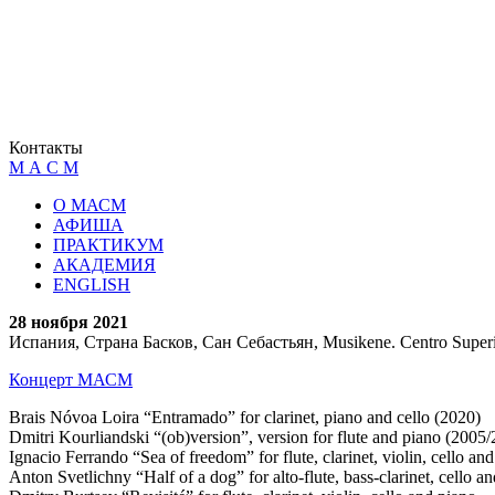
Контакты
М А С М
О МАСМ
АФИША
ПРАКТИКУМ
АКАДЕМИЯ
ENGLISH
28 ноября 2021
Испания, Страна Басков, Сан Себастьян, Musikene. Centro Superio
Концерт МАСМ
Brais Nóvoa Loira “Entramado” for clarinet, piano and cello (2020)
Dmitri Kourliandski “(ob)version”, version for flute and piano (2005
Ignacio Ferrando “Sea of freedom” for flute, clarinet, violin, cello an
Anton Svetlichny “Half of a dog” for alto-flute, bass-clarinet, cello a