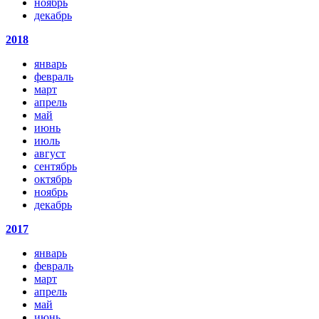
ноябрь
декабрь
2018
январь
февраль
март
апрель
май
июнь
июль
август
сентябрь
октябрь
ноябрь
декабрь
2017
январь
февраль
март
апрель
май
июнь