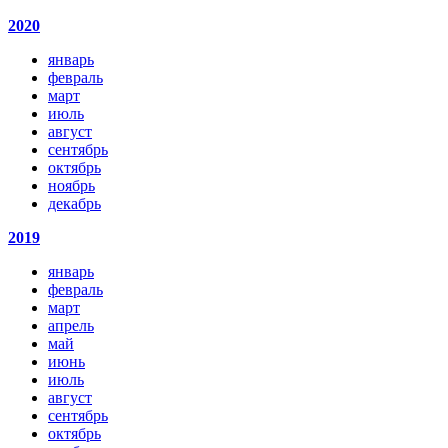
2020
январь
февраль
март
июль
август
сентябрь
октябрь
ноябрь
декабрь
2019
январь
февраль
март
апрель
май
июнь
июль
август
сентябрь
октябрь