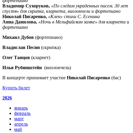
фортепиано
Владимир Сухоруков,
«По следам украденных писем. 30 лет
спустя» для скрипки, кларнета, виолончели и фортепиано
Николай Писаренко,
«Клен» стихи С. Есенина
Анна Данилова,
«Ночь в Мельфийском замке» для кларнета и
фортепиано
Михаил Дубов
(фортепиано)
Владислав Песин
(скрипка)
Олег Танцов
(кларнет)
Илья Рубинштейн
(виолончель)
В концерте принимает участие
Николай Писаренко
(бас)
Купить билет
2026
январь
февраль
март
апрель
май