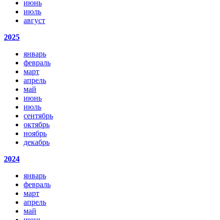
июнь
июль
август
2025
январь
февраль
март
апрель
май
июнь
июль
сентябрь
октябрь
ноябрь
декабрь
2024
январь
февраль
март
апрель
май
июнь