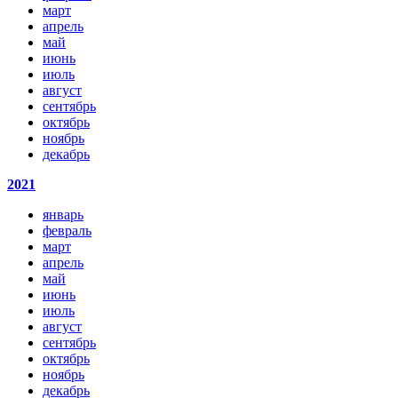
март
апрель
май
июнь
июль
август
сентябрь
октябрь
ноябрь
декабрь
2021
январь
февраль
март
апрель
май
июнь
июль
август
сентябрь
октябрь
ноябрь
декабрь