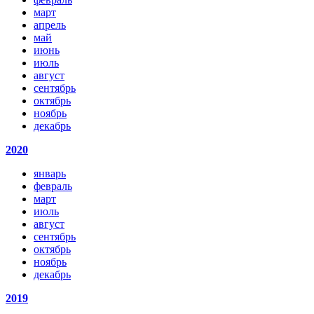
март
апрель
май
июнь
июль
август
сентябрь
октябрь
ноябрь
декабрь
2020
январь
февраль
март
июль
август
сентябрь
октябрь
ноябрь
декабрь
2019