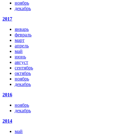
ноябрь
декабрь
2017
январь
февраль
март
апрель
май
июнь
август
сентябрь
октябрь
ноябрь
декабрь
2016
ноябрь
декабрь
2014
май