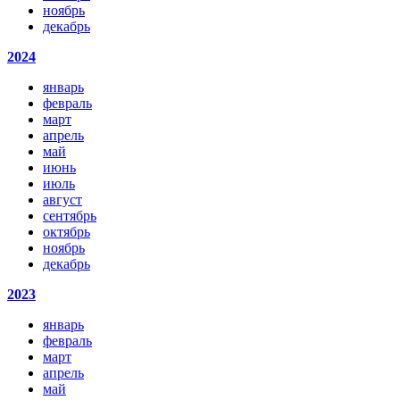
ноябрь
декабрь
2024
январь
февраль
март
апрель
май
июнь
июль
август
сентябрь
октябрь
ноябрь
декабрь
2023
январь
февраль
март
апрель
май