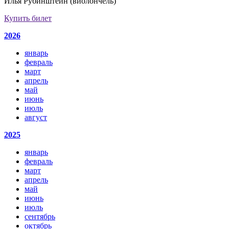
Илья Рубинштейн (виолончель)
Купить билет
2026
январь
февраль
март
апрель
май
июнь
июль
август
2025
январь
февраль
март
апрель
май
июнь
июль
сентябрь
октябрь