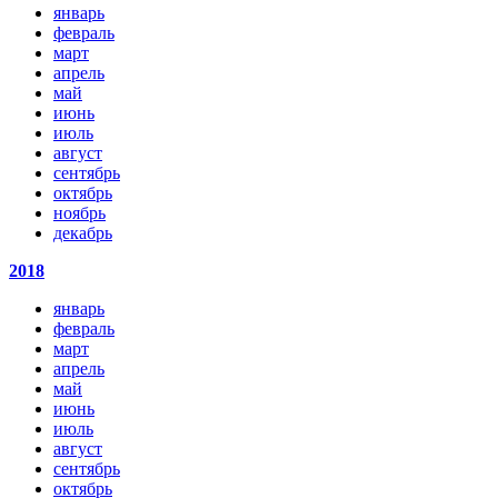
январь
февраль
март
апрель
май
июнь
июль
август
сентябрь
октябрь
ноябрь
декабрь
2018
январь
февраль
март
апрель
май
июнь
июль
август
сентябрь
октябрь