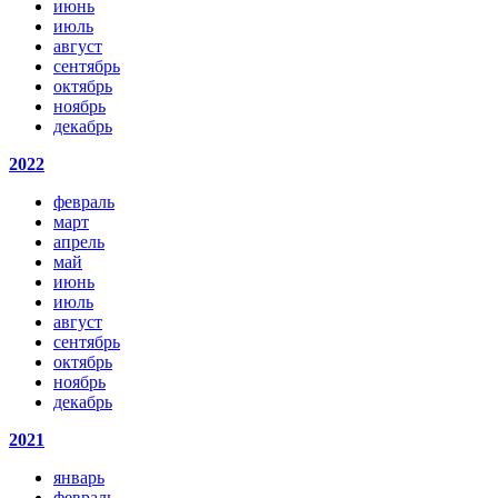
июнь
июль
август
сентябрь
октябрь
ноябрь
декабрь
2022
февраль
март
апрель
май
июнь
июль
август
сентябрь
октябрь
ноябрь
декабрь
2021
январь
февраль