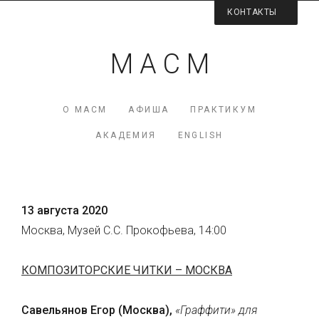
КОНТАКТЫ
Контактная информация
М А С М
Директор МАСМ — Виктория Коршунова
+7 (926) 223-98-77
О МАСМ
АФИША
ПРАКТИКУМ
mcme (at) rambler.ru
АКАДЕМИЯ
ENGLISH
Facebook МАСМ
Мы на карте
13 августа 2020
Москва, Музей С.С. Прокофьева, 14:00
КОМПОЗИТОРСКИЕ ЧИТКИ – МОСКВА
Савельянов Егор (Москва),
«Граффити» для