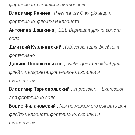
фортепиано, скрипки и виолончели
Владимир Раннев ,
P est na. iss O ex glo æ для
фортепиано, флейты и кларнета
Антонина Шашкина ,
ЪЕЪ-Вариации для кларнета
соло
Дмитрий Курляндский ,
(ob)version для флейты и
фортепиано
Даниил Посаженников ,
twelve quiet breakfast для
флейты, кларнета, фортепиано, скрипки и
виолончели
Владимир Тарнопольский ,
Impression – Expression
для фортепиано соло
Борис Филановский ,
Мы не можем это сыграть для
флейты, кларнета, фортепиано, скрипки и
виолончели