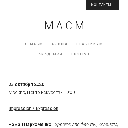
КОНТАКТЫ
Контактная информация
М А С М
Директор МАСМ — Виктория Коршунова
+7 (926) 223-98-77
О МАСМ
АФИША
ПРАКТИКУМ
mcme (at) rambler.ru
АКАДЕМИЯ
ENGLISH
Facebook МАСМ
Мы на карте
23 октября 2020
Москва, Центр искусств? 19:00
Impression / Expression
Роман Пархоменко ,
Spheres для флейты, кларнета,