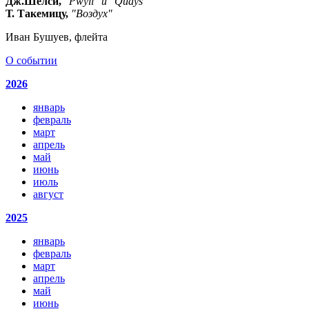
Дж.Шелси,
"Pwyll" и "Quays"
Т. Такемицу,
"Воздух"
Иван Бушуев, флейта
О событии
2026
январь
февраль
март
апрель
май
июнь
июль
август
2025
январь
февраль
март
апрель
май
июнь