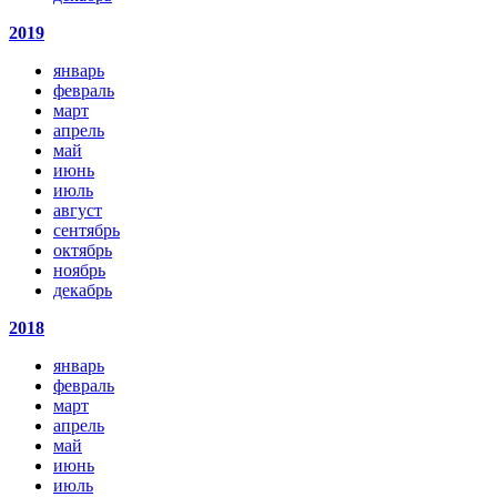
2019
январь
февраль
март
апрель
май
июнь
июль
август
сентябрь
октябрь
ноябрь
декабрь
2018
январь
февраль
март
апрель
май
июнь
июль