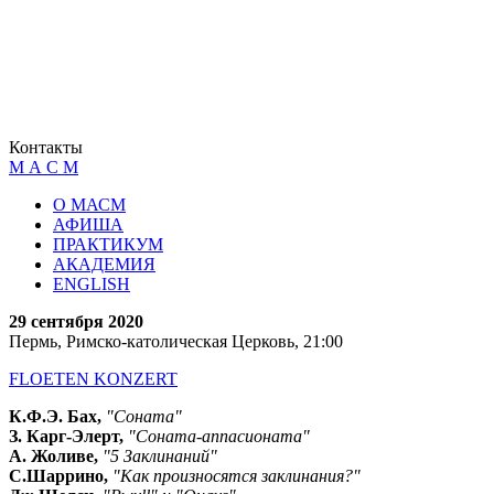
Контакты
М А С М
О МАСМ
АФИША
ПРАКТИКУМ
АКАДЕМИЯ
ENGLISH
29 сентября 2020
Пермь, Римско-католическая Церковь, 21:00
FLOETEN KONZERT
К.Ф.Э. Бах,
"Соната"
З. Карг-Элерт,
"Соната-аппасионата"
А. Жоливе,
"5 Заклинаний"
С.Шаррино,
"Как произносятся заклинания?"