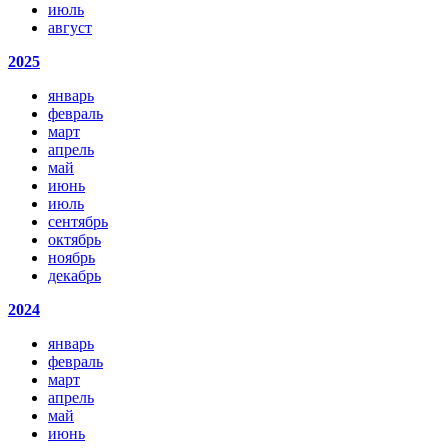
июль
август
2025
январь
февраль
март
апрель
май
июнь
июль
сентябрь
октябрь
ноябрь
декабрь
2024
январь
февраль
март
апрель
май
июнь