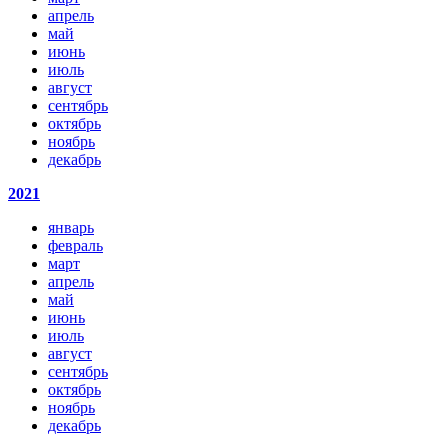
апрель
май
июнь
июль
август
сентябрь
октябрь
ноябрь
декабрь
2021
январь
февраль
март
апрель
май
июнь
июль
август
сентябрь
октябрь
ноябрь
декабрь