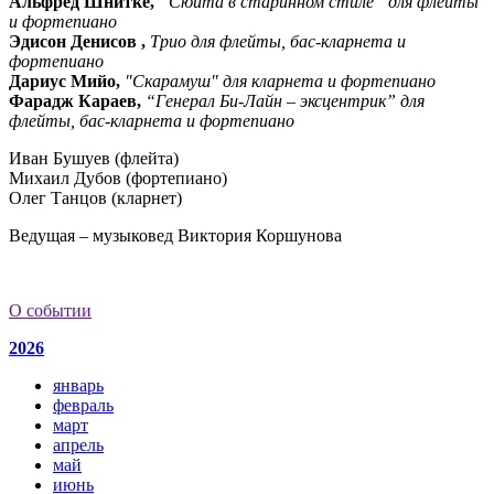
Альфред Шнитке,
“Сюита в старинном стиле” для флейты
и фортепиано
Эдисон Денисов ,
Трио для флейты, бас-кларнета и
фортепиано
Дариус Мийо,
"Скарамуш" для кларнета и фортепиано
Фарадж Караев,
“Генерал Би-Лайн – эксцентрик” для
флейты, бас-кларнета и фортепиано
Иван Бушуев (флейта)
Михаил Дубов (фортепиано)
Олег Танцов (кларнет)
Ведущая – музыковед Виктория Коршунова
О событии
2026
январь
февраль
март
апрель
май
июнь