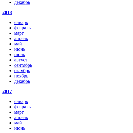
декабрь
2018
январь
февраль
март
апрель
май
июнь
июль
август
сентябрь
октябрь
ноябрь
декабрь
2017
январь
февраль
март
апрель
май
июнь