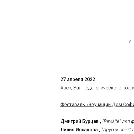
Контактная инфор
Директор МАСМ — Виктори
+7 (926) 223-98-77
О
mcme (at) rambler.ru
Facebook МАСМ
27 апреля 2022
Мы на карте
Арск, Зал Педагогического колл
Фестиваль «Звучащий Дом Софи
Дмитрий Бурцев ,
“Revisité” для
Лилия Исхакова ,
“Другой свет”