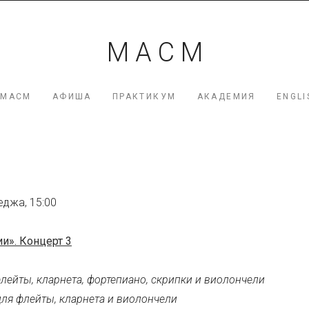
мация
М А С М
я Коршунова
 МАСМ
АФИША
ПРАКТИКУМ
АКАДЕМИЯ
ENGLI
еджа, 15:00
и». Концерт 3
 флейты, кларнета, фортепиано, скрипки и виолончели
 для флейты, кларнета и виолончели