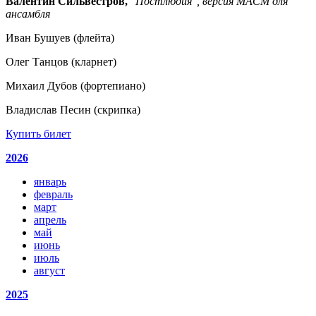
Валентин Сильвестров,
"Постлюдия", версия МАСМ для
ансамбля
Иван Бушуев (флейта)
Олег Танцов (кларнет)
Михаил Дубов (фортепиано)
Владислав Песин (скрипка)
Купить билет
2026
январь
февраль
март
апрель
май
июнь
июль
август
2025