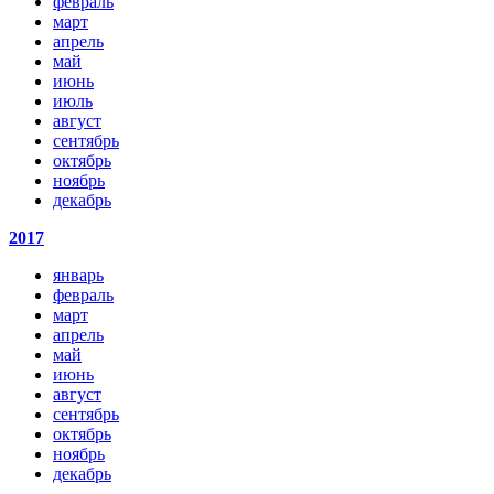
февраль
март
апрель
май
июнь
июль
август
сентябрь
октябрь
ноябрь
декабрь
2017
январь
февраль
март
апрель
май
июнь
август
сентябрь
октябрь
ноябрь
декабрь