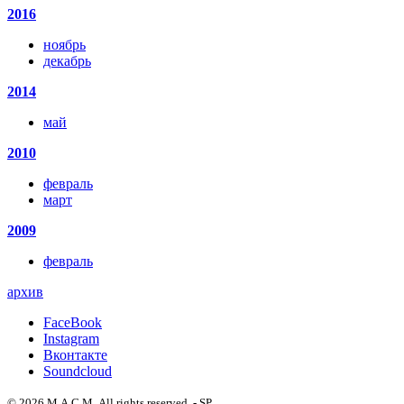
2016
ноябрь
декабрь
2014
май
2010
февраль
март
2009
февраль
архив
FaceBook
Instagram
Вконтакте
Soundcloud
© 2026 М А С М. All rights reserved. - SP