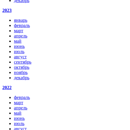
декабрь
2023
январь
февраль
март
апрель
май
июнь
июль
август
сентябрь
октябрь
ноябрь
декабрь
2022
февраль
март
апрель
май
июнь
июль
август