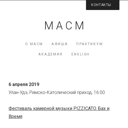
КОНТАКТЫ
Контактная информация
М А С М
Директор МАСМ — Виктория Коршунова
+7 (926) 223-98-77
О МАСМ
АФИША
ПРАКТИКУМ
mcme (at) rambler.ru
АКАДЕМИЯ
ENGLISH
Facebook МАСМ
Мы на карте
6 апреля 2019
Улан-Удэ, Римско-Католический приход, 16:00
Фестиваль камерной музыки PIZZICATO. Бах и
Время