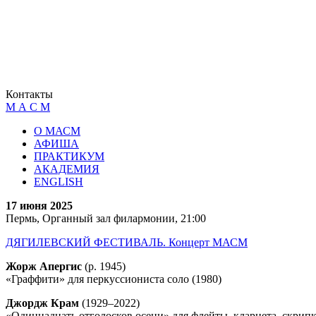
Контакты
М А С М
О МАСМ
АФИША
ПРАКТИКУМ
АКАДЕМИЯ
ENGLISH
17 июня 2025
Пермь, Органный зал филармонии, 21:00
ДЯГИЛЕВСКИЙ ФЕСТИВАЛЬ. Концерт МАСМ
Жорж Апергис
(р. 1945)
«Граффити» для перкуссиониста соло (1980)
Джордж Крам
(1929–2022)
«Одиннадцать отголосков осени» для флейты, кларнета, скрипк