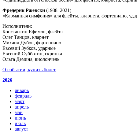
Фредерик Ржевски
(1938–2021)
«Карманная симфония» для флейты, кларнета, фортепиано, уда
Исполнители:
Константин Ефимов, флейта
Олег Танцов, кларнет
Михаил Дубов, фортепиано
Евсевий Зубков, ударные
Евгений Субботин, скрипка
Ольга Демина, виолончель
О событии, купить билет
2026
январь
февраль
март
апрель
май
июнь
июль
август