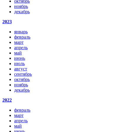
октябрь
ноябрь
декабрь
2023
январь
февраль
март
апрель
май
июнь
июль
август
сентябрь
октябрь
ноябрь
декабрь
2022
февраль
март
апрель
май
июнь