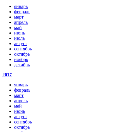
январь
февраль
март
апрель
май
июнь
июль
август
сентябрь
октябрь
ноябрь
декабрь
2017
январь
февраль
март
апрель
май
июнь
август
сентябрь
октябрь