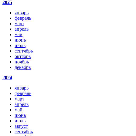
2025
январь
февраль
март
апрель
май
июнь
июль
сентябрь
октябрь
ноябрь
декабрь
2024
январь
февраль
март
апрель
май
июнь
июль
август
сентябрь