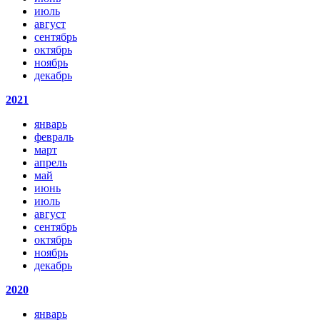
июль
август
сентябрь
октябрь
ноябрь
декабрь
2021
январь
февраль
март
апрель
май
июнь
июль
август
сентябрь
октябрь
ноябрь
декабрь
2020
январь