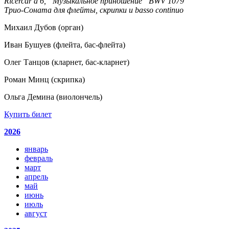
Ricercar а 6, “Музыкальное приношение” BWV 1079
Трио-Соната для флейты, скрипки и basso continuo
Михаил Дубов (орган)
Иван Бушуев (флейта, бас-флейта)
Олег Танцов (кларнет, бас-кларнет)
Роман Минц (скрипка)
Ольга Демина (виолончель)
Купить билет
2026
январь
февраль
март
апрель
май
июнь
июль
август