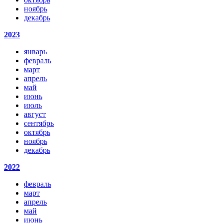
ноябрь
декабрь
2023
январь
февраль
март
апрель
май
июнь
июль
август
сентябрь
октябрь
ноябрь
декабрь
2022
февраль
март
апрель
май
июнь