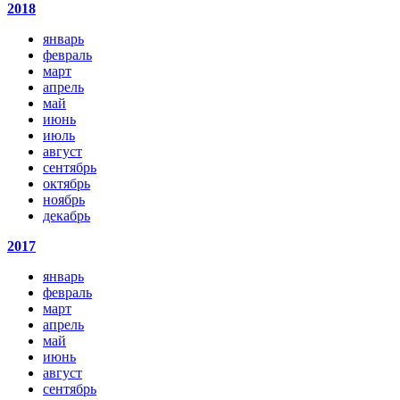
2018
январь
февраль
март
апрель
май
июнь
июль
август
сентябрь
октябрь
ноябрь
декабрь
2017
январь
февраль
март
апрель
май
июнь
август
сентябрь