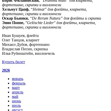
Борис Филановский,
“Dramma muto” для кларнета,
фортепиано, скрипки и виолончели
Хельмут Цапф,
“Heimat” для флейты, кларнета,
фортепиано, скрипки и виолончели
Оскар Бьянки,
“De Rerum Natura” для флейты и скрипки
Энно Поппе,
"Gelöschte Lieder" для флейты, кларнета,
фортепиано, скрипки и виолончели
Иван Бушуев, флейта
Олег Танцов, кларнет
Михаил Дубов, фортепиано
Владислав Песин, скрипка
Илья Рубинштейн, виолончель
Купить билет
2026
январь
февраль
март
апрель
май
июнь
июль
август