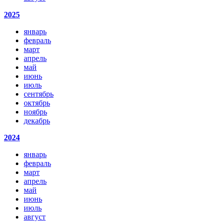
2025
январь
февраль
март
апрель
май
июнь
июль
сентябрь
октябрь
ноябрь
декабрь
2024
январь
февраль
март
апрель
май
июнь
июль
август