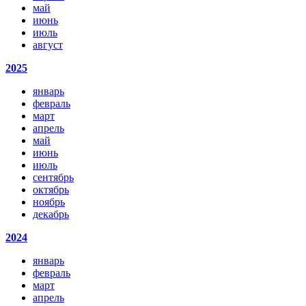
май
июнь
июль
август
2025
январь
февраль
март
апрель
май
июнь
июль
сентябрь
октябрь
ноябрь
декабрь
2024
январь
февраль
март
апрель