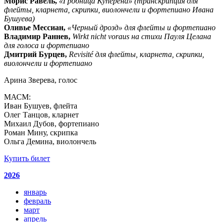
Морис Равель,
«Гробница Куперена» (транскрипция для
флейты, кларнета, скрипки, виолончели и фортепиано Ивана
Бушуева)
Оливье Мессиан,
«Черный дрозд» для флейты и фортепиано
Владимир Раннев,
Wirkt nicht voraus на стихи Пауля Целана
для голоса и фортепиано
Дмитрий Бурцев,
Revisité для флейты, кларнета, скрипки,
виолончели и фортепиано
Арина Зверева, голос
МАСМ:
Иван Бушуев, флейта
Олег Танцов, кларнет
Михаил Дубов, фортепиано
Роман Мину, скрипка
Ольга Демина, виолончель
Купить билет
2026
январь
февраль
март
апрель