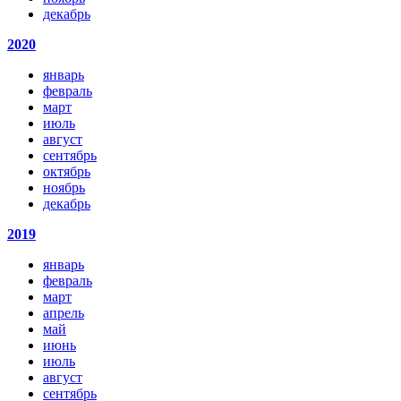
декабрь
2020
январь
февраль
март
июль
август
сентябрь
октябрь
ноябрь
декабрь
2019
январь
февраль
март
апрель
май
июнь
июль
август
сентябрь